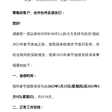
尊敬的客户、合作伙伴及朋友们：
您好!
感谢您一直以来对
ANDEAWELL
的大力支持与信任!值此
2025年春节来临之际，按照国务院相关节假日安排，并
结合我司的实际情况，现将2025年春节放假安排具体事
项通知如下：
一、放假时间：
我司春节假期安排为自
2025年1月23日(星期四)至2025年2
月9日(星期日)
，共计18天。
二、正常工作安排：