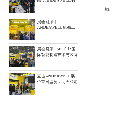
顾：ANDEAWELL的
高光时刻！
相。
展会回顾｜
ANDEAWELL成都工
博会完美收官，期待与
您下一次相遇！
展会回顾 | SPS广州国
际智能制造技术与装备
展览会圆满结束，
ANDEAWELL大放异
彩！
直击ANDEAWELL展
位首日盛况，明天精彩
继续！