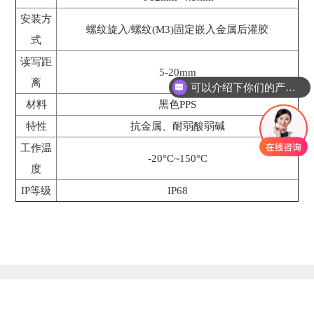
安装方
螺纹旋入/螺纹(M3)固定嵌入金属后灌胶
式
读写距
5-20mm
离
可以介绍下你们的产品么
材料
黑色PPS
特性
抗金属、耐弱酸弱碱
工作温
-20°С~150°С
度
IP等级
IP68